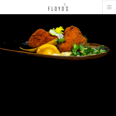
MENU
GALLERY
JOB
BOOK A TABLE
CONTACT
NL