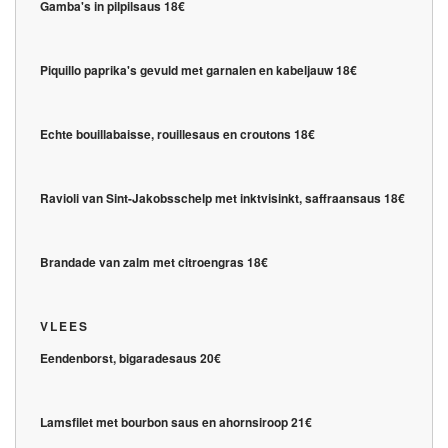
Gamba's in pilpilsaus 18€
Piquillo paprika's gevuld met garnalen en kabeljauw 18€
Echte bouillabaisse, rouillesaus en croutons 18€
Ravioli van Sint-Jakobsschelp met inktvisinkt, saffraansaus 18€
Brandade van zalm met citroengras 18€
VLEES
Eendenborst, bigaradesaus 20€
Lamsfilet met bourbon saus en ahornsiroop 21€